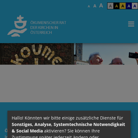
A
A
A
A
A
A
A
A
Hallo! Könnten wir bitte einige zusätzliche Dienste für
Sonstiges, Analyse, Systemtechnische Notwendigkeit
Ökumenischer Rat der Kirchen
& Social Media
aktivieren? Sie können Ihre
in Österreich
Zustimmung später jederzeit ändern oder