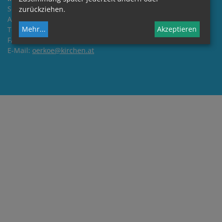
Severin Schreiber Gasse 3
zurückziehen.
A-1180 Wien
Mehr
...
Akzeptieren
Tel: +43 - 59 - 151700-204
FAX: +43 - 59 - 151700-550
E-Mail:
oerkoe@kirchen.at