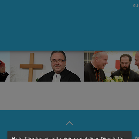
SU
Hallo! Könnten wir bitte einige zusätzliche Dienste für
Ö