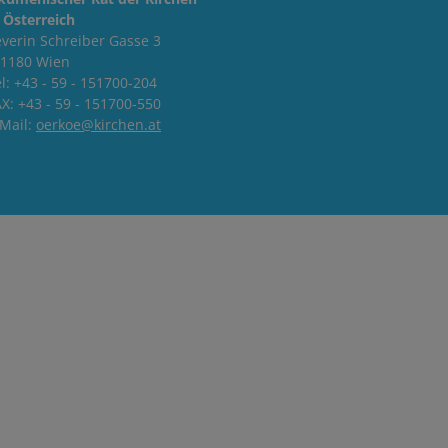
 Österreich
verin Schreiber Gasse 3
-1180 Wien
l: +43 - 59 - 151700-204
X: +43 - 59 - 151700-550
-Mail:
oerkoe@kirchen.at