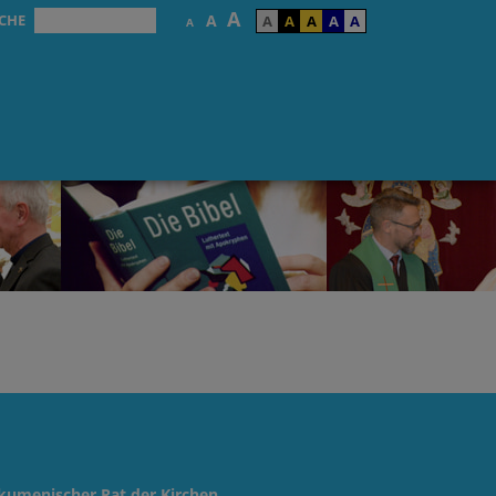
A
CHE
A
A
A
A
A
A
A
kumenischer Rat der Kirchen