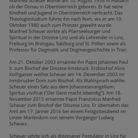
Manfred Scheuer wurde am 10. August 1955 in Haibach
ob der Donau in Oberösterreich geboren. Er hat seine
Kindheit und Jugend in Oberösterreich verbracht. Das
Theologiestudium führte ihn nach Rom, wo er am 10.
Oktober 1980 auch zum Priester geweiht wurde.
Manfred Scheuer wirkte als Pfarrseelsorger und
Spiritual in der Diözese Linz und als Lehrender in Linz,
Freiburg im Breisgau, Salzburg und St. Pölten sowie als
Professor für Dogmatik und Dogmengeschichte in Trier.
Am 21. Oktober 2003 ernannte ihn Papst Johannes Paul
II. zum Bischof der Diözese Innsbruck. Erzbischof Alois
Kothgasser weihte Scheuer am 14. Dezember 2003 im
Innsbrucker Dom zum Bischof. Als Wahlspruch wählte
Scheuer einen Satz aus dem Johannesevangelium:
Spiritus vivificat ("Der Geist macht lebendig"). Am 18.
November 2015 ernannte Papst Franziskus Manfred
Scheuer zum Bischof der Diözese Linz. Er übernahm das
Amt am 17. Jänner 2016 bei einem Festgottesdienst im
Linzer Mariendom von seinem Vorgänger Ludwig
Schwarz.
Scheuer setzte sich als diözesaner Postulator in Linz für