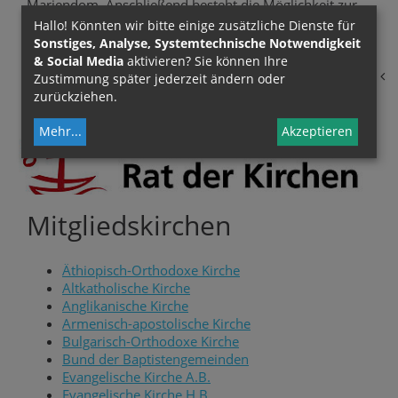
Mariendom. Anschließend besteht die Möglichkeit zur
Begegnung bei einer Agape auf dem Domplatz. Alle sind
Hallo! Könnten wir bitte einige zusätzliche Dienste für
zur Mitfeier herzlich eingeladen!
Sonstiges, Analyse, Systemtechnische Notwendigkeit
& Social Media
aktivieren? Sie können Ihre
zurück
Zustimmung später jederzeit ändern oder
zurückziehen.
Mehr
...
Akzeptieren
Mitgliedskirchen
Äthiopisch-Orthodoxe Kirche
Altkatholische Kirche
Anglikanische Kirche
Armenisch-apostolische Kirche
Bulgarisch-Orthodoxe Kirche
Bund der Baptistengemeinden
Evangelische Kirche A.B.
Evangelische Kirche H.B.