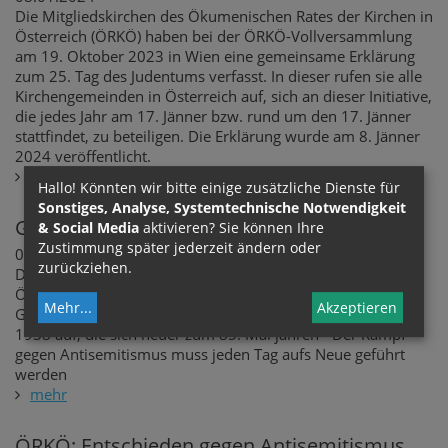
Die Mitgliedskirchen des Ökumenischen Rates der Kirchen in
Österreich (ÖRKÖ) haben bei der ÖRKÖ-Vollversammlung
am 19. Oktober 2023 in Wien eine gemeinsame Erklärung
zum 25. Tag des Judentums verfasst. In dieser rufen sie alle
Kirchengemeinden in Österreich auf, sich an dieser Initiative,
die jedes Jahr am 17. Jänner bzw. rund um den 17. Jänner
stattfindet, zu beteiligen. Die Erklärung wurde am 8. Jänner
2024 veröffentlicht.
mehr
Hallo! Könnten wir bitte einige zusätzliche Dienste für
Sonstiges, Analyse, Systemtechnische Notwendigkeit
Gedenken an die Novemberpogrome 2023
& Social Media
aktivieren? Sie können Ihre
Zustimmung später jederzeit ändern oder
08.11.2023
zurückziehen.
Der Vorstand des Ökumenischen Rates der Kirchen in
Österreich (ÖRKÖ) ruft zur Teilnahme an den
Mehr
...
Akzeptieren
Gedenkveranstaltungen anlässlich der Novemberpogrome
1938 auf, die sich heuer zum 85. Mal jähren - Der Kampf
gegen Antisemitismus muss jeden Tag aufs Neue geführt
werden
mehr
ÖRKÖ: Entschieden gegen Antisemitismus