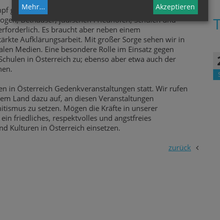
Mehr
...
Akzeptieren
ampf gegen Antisemitismus jeden Tag aufs Neue geführt
ogen, Bethäuser, jüdischen Friedhöfen, Schulen und
erforderlich. Es braucht aber neben einem
ärkte Aufklärungsarbeit. Mit großer Sorge sehen wir in
len Medien. Eine besondere Rolle im Einsatz gegen
hulen in Österreich zu; ebenso aber etwa auch der
hen.
n in Österreich Gedenkveranstaltungen statt. Wir rufen
rem Land dazu auf, an diesen Veranstaltungen
tismus zu setzen. Mögen die Kräfte in unserer
ein friedliches, respektvolles und angstfreies
d Kulturen in Österreich einsetzen.
zurück