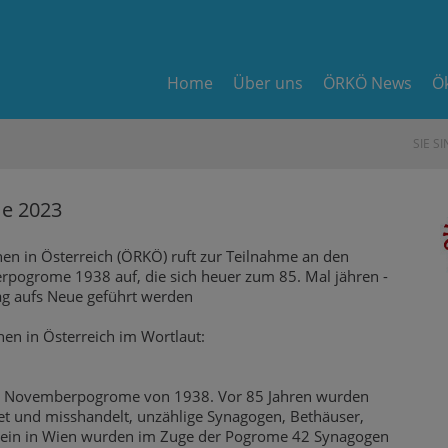
Home
Über uns
ÖRKÖ News
Ö
SIE SI
e 2023
en in Österreich (ÖRKÖ) ruft zur Teilnahme an den
pogrome 1938 auf, die sich heuer zum 85. Mal jähren -
g aufs Neue geführt werden
en in Österreich im Wortlaut:
r Novemberpogrome von 1938. Vor 85 Jahren wurden
et und misshandelt, unzählige Synagogen, Bethäuser,
llein in Wien wurden im Zuge der Pogrome 42 Synagogen