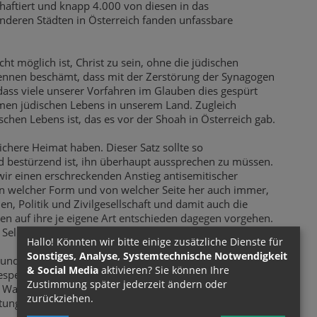
haftiert und knapp 4.000 von diesen in das
nderen Städten in Österreich fanden unfassbare
t möglich ist, Christ zu sein, ohne die jüdischen
ennen beschämt, dass mit der Zerstörung der Synagogen
ss viele unserer Vorfahren im Glauben dies gespürt
ormen jüdischen Lebens in unserem Land. Zugleich
schen Lebens ist, das es vor der Shoah in Österreich gab.
chere Heimat haben. Dieser Satz sollte so
d bestürzend ist, ihn überhaupt aussprechen zu müssen.
r einen erschreckenden Anstieg antisemitischer
, in welcher Form und von welcher Seite her auch immer,
en, Politik und Zivilgesellschaft und damit auch die
n auf ihre je eigene Art entschieden dagegen vorgehen.
Selbstverpflichtung wahr.
Hallo! Könnten wir bitte einige zusätzliche Dienste für
Sonstiges, Analyse, Systemtechnische Notwendigkeit
und Zusammenhalt in Österreich und wir rufen alle
& Social Media
aktivieren? Sie können Ihre
pekt auf und alles zu unterlassen, was Spaltung, Hass
Zustimmung später jederzeit ändern oder
 Wachsamkeit gegenüber jeglicher Form von
zurückziehen.
rtung und Ausgrenzung von Minderheiten setzt.