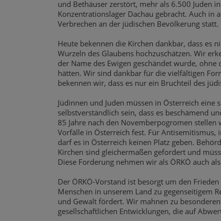
und Bethäuser zerstört, mehr als 6.500 Juden in
Konzentrationslager Dachau gebracht. Auch in a
Verbrechen an der jüdischen Bevölkerung statt.
Heute bekennen die Kirchen dankbar, dass es nich
Wurzeln des Glaubens hochzuschätzen. Wir erk
der Name des Ewigen geschändet wurde, ohne da
hätten. Wir sind dankbar für die vielfältigen F
bekennen wir, dass es nur ein Bruchteil des jüdi
Jüdinnen und Juden müssen in Österreich eine si
selbstverständlich sein, dass es beschämend un
85 Jahre nach den Novemberpogromen stellen wi
Vorfälle in Österreich fest. Für Antisemitismus
darf es in Österreich keinen Platz geben. Behörd
Kirchen sind gleichermaßen gefordert und müsse
Diese Forderung nehmen wir als ÖRKÖ auch als 
Der ÖRKÖ-Vorstand ist besorgt um den Frieden 
Menschen in unserem Land zu gegenseitigem Res
und Gewalt fördert. Wir mahnen zu besonderen
gesellschaftlichen Entwicklungen, die auf Abwe