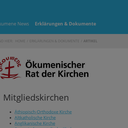
kumene News
Erklärungen & Dokumente
ND HIER:
HOME
ERKLÄRUNGEN & DOKUMENTE
ARTIKEL
Mitgliedskirchen
Äthiopisch-Orthodoxe Kirche
Altkatholische Kirche
Anglikanische Kirche