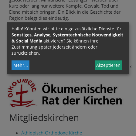
kurz oder lang nur weitere Kämpfe, Gewalt, Tod und
Elend mit sich bringen. Ein Blick in die Geschichte der
Region belegt dies eindeutig.
Hallo! Könnten wir bitte einige zusätzliche Dienste für
Die Kirchen in Österreich drängen auf eine politische
Sonstiges, Analyse, Systemtechnische Notwendigkeit
Lösung des Konflikts und beten zugleich um einen Weg,
& Social Media
aktivieren? Sie können Ihre
der zur Versöhnung führt. Sie beten darum, dass in
Zustimmung später jederzeit ändern oder
Zukunft Armenier und Aserbaidschaner in Frieden
zurückziehen.
nebeneinander und miteinander leben können.
Mehr
...
Akzeptieren
zurück
Mitgliedskirchen
Äthiopisch-Orthodoxe Kirche