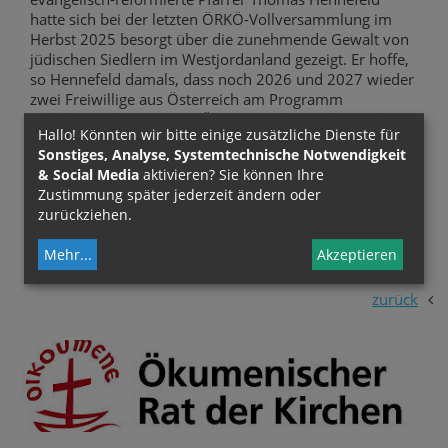
hatte sich bei der letzten ÖRKÖ-Vollversammlung im
Herbst 2025 besorgt über die zunehmende Gewalt von
jüdischen Siedlern im Westjordanland gezeigt. Er hoffe,
so Hennefeld damals, dass noch 2026 und 2027 wieder
zwei Freiwillige aus Österreich am Programm
teilnehmen können. Der Ökumenische Rat der Kirchen
Hallo! Könnten wir bitte einige zusätzliche Dienste für
in Österreich (ÖRKÖ) beteiligt sich seit 2010 am EAPPI-
Sonstiges, Analyse, Systemtechnische Notwendigkeit
Programm.
& Social Media
aktivieren? Sie können Ihre
Zustimmung später jederzeit ändern oder
(Infos:
https://oikoumene.org/
bzw.
www.oekumen.at
)
zurückziehen.
Mehr
...
Akzeptieren
Quelle:
kathpress
zurück