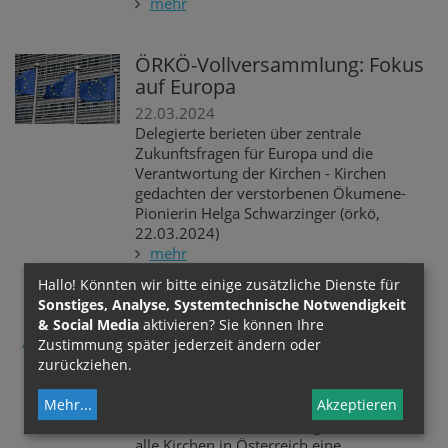
mehr
ÖRKÖ-Vollversammlung: Fokus
auf Europa
22.03.2024
Delegierte berieten über zentrale
Zukunftsfragen für Europa und die
Verantwortung der Kirchen - Kirchen
gedachten der verstorbenen Ökumene-
Pionierin Helga Schwarzinger (örkö,
22.03.2024)
mehr
Hallo! Könnten wir bitte einige zusätzliche Dienste für
Sonstiges, Analyse, Systemtechnische Notwendigkeit
Der Ökumenische Rat würdigt
& Social Media
aktivieren? Sie können Ihre
verstorbenen Salzburger
Zustimmung später jederzeit ändern oder
Alterzbischof Kothgasser
zurückziehen.
23.02.2024
Mehr
...
Akzeptieren
ÖRKÖ-Vorsitzender Bischof Petrosyan:
"Mit Erzbischof Alois Kothgasser verlieren
alle Kirchen in Österreich eine