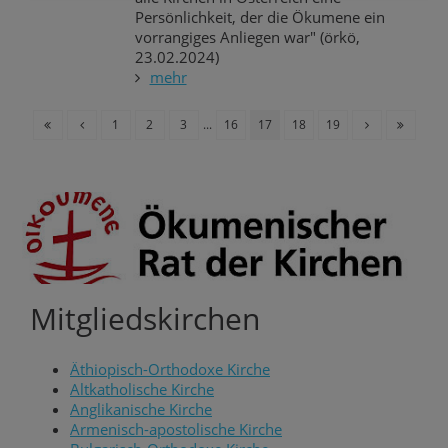
Persönlichkeit, der die Ökumene ein
vorrangiges Anliegen war" (örkö,
23.02.2024)
mehr
1
2
3
...
16
17
18
19
Mitgliedskirchen
Äthiopisch-Orthodoxe Kirche
Altkatholische Kirche
Anglikanische Kirche
Armenisch-apostolische Kirche