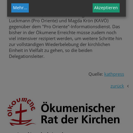
Die Gespräche mit den Vertretern der Schwesterkirchen
Mehr
...
Akzeptieren
zeigten, wie wichtig es sei, einander immer besser
kennenzulernen, so die beiden Delegationsleiter Robert
Luckmann (Pro Oriente) und Magda Krön (KAVÖ)
gegenüber dem "Pro Oriente"-Informationsdienst. Das
bisher in der Ökumene Erreichte müsse zudem noch
viel intensiver rezipiert werden, um weitere Schritte hin
zur vollständigen Wiederbelebung der kirchlichen
Einheit in Vielfalt zu gehen, so die beiden
Delegationsleiter.
Quelle:
kathpress
zurück