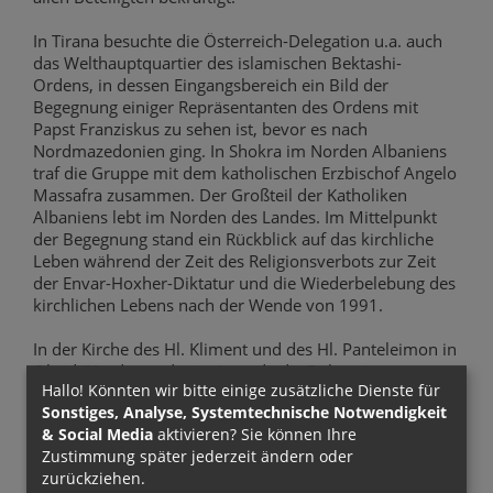
In Tirana besuchte die Österreich-Delegation u.a. auch
das Welthauptquartier des islamischen Bektashi-
Ordens, in dessen Eingangsbereich ein Bild der
Begegnung einiger Repräsentanten des Ordens mit
Papst Franziskus zu sehen ist, bevor es nach
Nordmazedonien ging. In Shokra im Norden Albaniens
traf die Gruppe mit dem katholischen Erzbischof Angelo
Massafra zusammen. Der Großteil der Katholiken
Albaniens lebt im Norden des Landes. Im Mittelpunkt
der Begegnung stand ein Rückblick auf das kirchliche
Leben während der Zeit des Religionsverbots zur Zeit
der Envar-Hoxher-Diktatur und die Wiederbelebung des
kirchlichen Lebens nach der Wende von 1991.
In der Kirche des Hl. Kliment und des Hl. Panteleimon in
Ohrid (Nordmazedonien) wurde die Delegation vom
Hallo! Könnten wir bitte einige zusätzliche Dienste für
Athos-Mönchspriester P. Nikodim in die Geschichte der
Sonstiges, Analyse, Systemtechnische Notwendigkeit
Mazedonisch-orthodoxen Kirche eingeführt, deren
& Social Media
aktivieren? Sie können Ihre
Status innerhalb der Weltorthodoxie noch nicht final
Zustimmung später jederzeit ändern oder
geklärt ist.
zurückziehen.