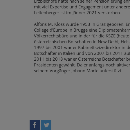
Erzbischöfe hatte nach seiner Pensionierung eh
mit viel Expertise und Engagement unter ander
Leitenberger ist im Jänner 2021 verstorben.
Alfons M. Kloss wurde 1953 in Graz geboren. E
College d'Europe in Brügge eine Diplomatenkarr
Völkerrechtsbüro und in der für die KSZE (heute
österreichischen Botschaften in New Delhi, Hel
1997 bis 2001 war er Kabinettsvizedirektor in d
Botschafter in Italien und von 2007 bis 2011 a
2011 bis 2018 war er Österreichs Botschafter b
Präsidenten gewählt. Da er anfangs noch aktive
seinem Vorgänger Johann Marte unterstützt.