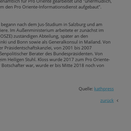
renamtlich für Pro Oriente gearbeitet und "unermüdlich,
em den Pro Oriente-Informationsdienst aufgebaut".
r begann nach dem Jus-Studium in Salzburg und am
iere. Im Außenministerium arbeitete er zunächst im
 OSZE) zuständigen Abteilung, später an den
sinki und Bonn sowie als Generalkonsul in Mailand. Von
er Präsidentschaftskanzlei, von 2001 bis 2007
ußenpolitischer Berater des Bundespräsidenten. Von
eim Heiligen Stuhl. Kloss wurde 2017 zum Pro Oriente-
r Botschafter war, wurde er bis Mitte 2018 noch von
Quelle:
kathpress
zurück