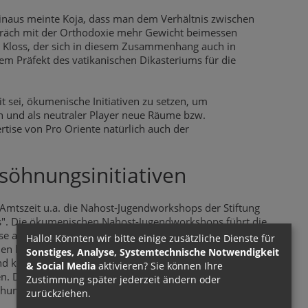
hinaus meinte Koja, dass man dem Verhältnis zwischen
präch mit der Orthodoxie mehr Gewicht beimessen
nt Kloss, der sich in diesem Zusammenhang auch in
m Präfekt des vatikanischen Dikasteriums für die
it sei, ökumenische Initiativen zu setzen, um
 und als neutraler Player neue Räume bzw.
rtise von Pro Oriente natürlich auch der
söhnungsinitiativen
 Amtszeit u.a. die Nahost-Jugendworkshops der Stiftung
". Die ökumenischen Nahost-Jugendworkshops führt die
e abundant life"-Gruppe in so gut wie allen Ländern des
Hallo! Könnten wir bitte einige zusätzliche Dienste für
hen beheimateten jungen Menschen reflektieren dabei
Sonstiges, Analyse, Systemtechnische Notwendigkeit
nd kirchliche Situation in ihren Heimatländern und
& Social Media
aktivieren? Sie können Ihre
. Dies sei "gerade in der derzeitigen Situation von
Zustimmung später jederzeit ändern oder
hung in der Region sehr wichtig", so Kloss.
zurückziehen.