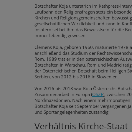
Botschafter Koja unterstrich im Kathpress-Inte
Laufbahn den Religionsfragen stets ein besond
Kirchen und Religionsgemeinschaften bewusst ges
gesellschaftlichen Wirklichkeit und kann in Konfl
Insofern sei bei ihm das Bewusstsein für die B
immer lebendig gewesen.
Clemens Koja, geboren 1960, maturierte 1978
anschließend das Studium der Rechtswissenscha
Rom. 1989 trat er in den österreichischen Auswä
Botschaften in Warschau, Rom und Madrid tätig
der Österreichischen Botschaft beim Heiligen St
Serbien, von 2012 bis 2016 in Slowenien.
Von 2016 bis 2018 war Koja Österreichs Botschaf
Zusammenarbeit in Europa (
OSZE
), zwischen 20
Nordmazedonien. Nach einem mehrmonatigen Eins
Botschafter Koja seit September vergangenen Jah
und Sportangelegenheiten zuständig.
Verhältnis Kirche-Staat