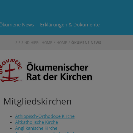
Ökumene News
Erklärungen & Dokumente
SIE SIND HIER:
HOME
HOME
ÖKUMENE NEWS
Mitgliedskirchen
Äthiopisch-Orthodoxe Kirche
Altkatholische Kirche
Anglikanische Kirche