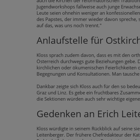
auch die Kirchen der reformatorischen Traditio
Jugendworkshops fallweise auch junge Erwachse
Leute seien ohnehin weniger an konfessionellen
des Papstes, der immer wieder davon spreche, si
auf das, was uns noch trennt."
Anlaufstelle für Ostkirc
Kloss sprach zudem davon, dass es mit den ort
Österreich durchwegs gute Beziehungen gebe. Die
kirchlichen oder ökumenischen Feierlichkeiten o
Begegnungen und Konsultationen. Man tausche si
Dankbar zeigte sich Kloss auch für den so bedeu
Graz und Linz. Es gebe ein fruchtbares Zusamm
die Sektionen würden auch sehr wichtige eigen
Gedenken an Erich Leit
Kloss würdigte in seinem Rückblick auf seine si
Leitenberger. Der frühere Chefredakteur der K