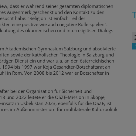
rview, dass er während seiner gesamten diplomatischen
eres Augenmerk geschenkt und den Kontakt zu den
ucht habe: "Religion ist einfach Teil der
ikten eine positive wie auch negative Rolle spielen".
edeutung des ökumenischen und interreligiösen Dialogs
 am Akademischen Gymnasium Salzburg und absolvierte
ften sowie der katholischen Theologie in Salzburg und
rtigen Dienst ein und war u.a. an den österreichischen
. 1994 bis 1997 war Koja Gesandter-Botschaftsrat an
uhl in Rom. Von 2008 bis 2012 war er Botschafter in
ter bei der Organisation für Sicherheit und
18 und 2022 leitete er die OSZE-Mission in Skopje,
atz in Usbekistan 2023, ebenfalls für die OSZE, ist
res im Außenministerium für multilaterale Kulturpolitik