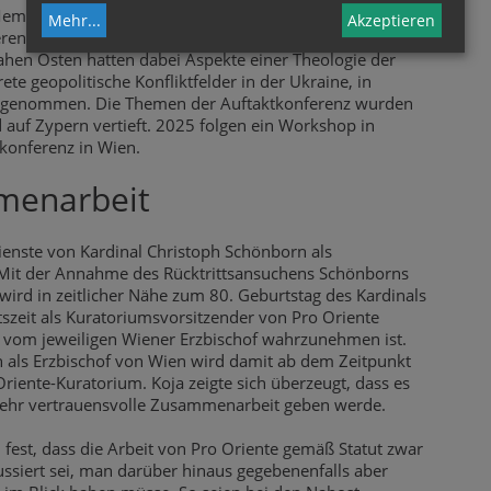
mories" (Verletzte Erinnerungen heilen) hat im
Mehr
...
Akzeptieren
erenz in Wien seinen Anfang genommen. Rund 50
en Osten hatten dabei Aspekte einer Theologie der
ete geopolitische Konfliktfelder in der Ukraine, in
k genommen. Die Themen der Auftaktkonferenz wurden
 auf Zypern vertieft. 2025 folgen ein Workshop in
skonferenz in Wien.
menarbeit
ienste von Kardinal Christoph Schönborn als
 Mit der Annahme des Rücktrittsansuchens Schönborns
wird in zeitlicher Nähe zum 80. Geburtstag des Kardinals
szeit als Kuratoriumsvorsitzender von Pro Oriente
vom jeweiligen Wiener Erzbischof wahrzunehmen ist.
n als Erzbischof von Wien wird damit ab dem Zeitpunkt
ente-Kuratorium. Koja zeigte sich überzeugt, dass es
sehr vertrauensvolle Zusammenarbeit geben werde.
est, dass die Arbeit von Pro Oriente gemäß Statut zwar
ssiert sei, man darüber hinaus gegebenenfalls aber