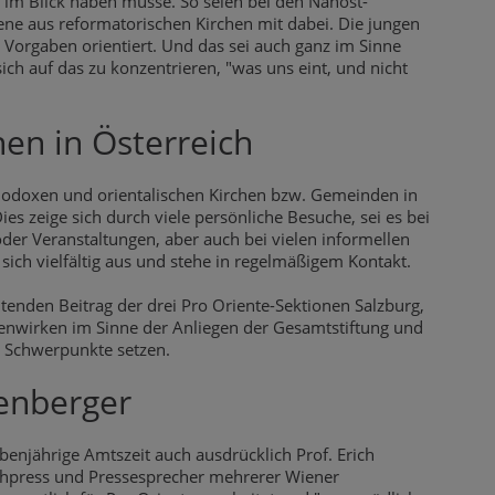
n im Blick haben müsse. So seien bei den Nahost-
ne aus reformatorischen Kirchen mit dabei. Die jungen
 Vorgaben orientiert. Und das sei auch ganz im Sinne
ch auf das zu konzentrieren, "was uns eint, und nicht
hen in Österreich
hodoxen und orientalischen Kirchen bzw. Gemeinden in
s zeige sich durch viele persönliche Besuche, sei es bei
der Veranstaltungen, aber auch bei vielen informellen
ch vielfältig aus und stehe in regelmäßigem Kontakt.
tenden Beitrag der drei Pro Oriente-Sektionen Salzburg,
enwirken im Sinne der Anliegen der Gesamtstiftung und
e Schwerpunkte setzen.
enberger
ebenjährige Amtszeit auch ausdrücklich Prof. Erich
athpress und Pressesprecher mehrerer Wiener