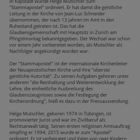
in Kapstadt wurde Helge Mutschler zum
"Stammapostel" ordiniert. Er hat damit die geistliche
Leitung in der Kirche von Jean-Luc Schneider
übernommen, der nach 13 Jahren im Amt in den
Ruhestand getreten ist. Das hat die
Glaubensgemeinschaft mit Hauptsitz in Zürich am
Pfingstmontag bekanntgegeben. Der Wechsel war schon
vor einem Jahr vorbereitet worden, als Mutschler als
Nachfolger angekündigt worden war.
Der "Stammapostel" ist der internationale Kirchenleiter
der Neuapostolischen Kirche und ihre "oberste
geistliche Autorität". Zu seinen Aufgaben gehören unter
anderem "die Reinhaltung und Weiterentwicklung der
Lehre, die einheitliche Ausbreitung des
Glaubenszeugnisses sowie die Festlegung der
Kirchenordnung", hieß es dazu in der Pressaussendung.
Helge Mutschler, geboren 1974 in Tübingen, ist
promovierter Jurist und war im Zivilberuf als
Rechtsanwalt tätig. Seinen ersten religiösen Amtsauftrag
empfing er 1994; 2015 wurde er zum "Apostel"
ordiniert. Er ist verheiratet und Vater von zwei Kindern.