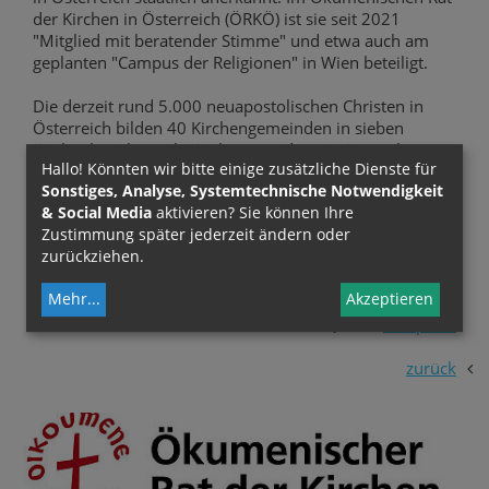
der Kirchen in Österreich (ÖRKÖ) ist sie seit 2021
"Mitglied mit beratender Stimme" und etwa auch am
geplanten "Campus der Religionen" in Wien beteiligt.
Die derzeit rund 5.000 neuapostolischen Christen in
Österreich bilden 40 Kirchengemeinden in sieben
Kirchenbezirken. Als Kirchenpräsident ist Apostel
Hallo! Könnten wir bitte einige zusätzliche Dienste für
Matthias Pfützner seit 2021 leitender Seelsorger, sein
Sonstiges, Analyse, Systemtechnische Notwendigkeit
ständiger Vertreter ist Hirte Walter Hessler. Pfützner ist
& Social Media
aktivieren? Sie können Ihre
neben Österreich auch für die Länderregionen
Zustimmung später jederzeit ändern oder
Tschechien, Ungarn und Slowenien sowie Teile der
zurückziehen.
deutschsprachigen Schweiz zuständig.
Mehr
...
Akzeptieren
Quelle:
kathpress
zurück